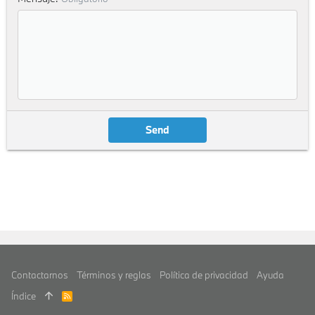
Send
Contactarnos
Términos y reglas
Política de privacidad
Ayuda
Índice
R
S
S